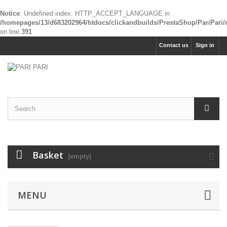
Notice
: Undefined index: HTTP_ACCEPT_LANGUAGE in
/homepages/13/d683202964/htdocs/clickandbuilds/PrestaShop/PariPari
on line
391
Contact us
Sign in
Basket
(empty)
MENU