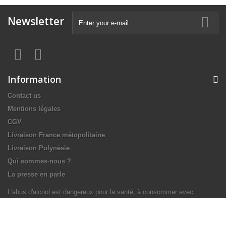
Newsletter
Information
Contact us
Mentions légales
CGV
Livraison France métopolitaine
Livraison Polynésie
Qui sommes-nous ?
La presse en parle
L'abus d'alcool est dangereux pour la santé, à consommer avec
modération.
My account