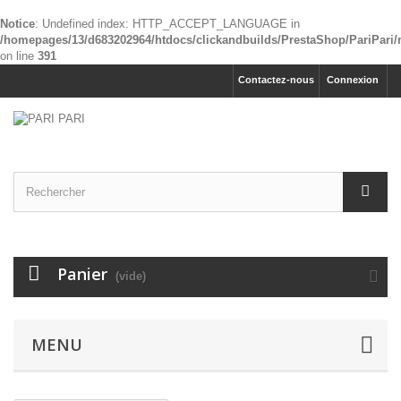
Notice
: Undefined index: HTTP_ACCEPT_LANGUAGE in
/homepages/13/d683202964/htdocs/clickandbuilds/PrestaShop/PariPari
on line
391
Contactez-nous
Connexion
Panier
(vide)
MENU