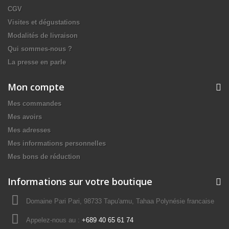
CGV
Visites et dégustations
Modalités de livraison
Qui sommes-nous ?
La presse en parle
Mon compte
Mes commandes
Mes avoirs
Mes adresses
Mes informations personnelles
Mes bons de réduction
Informations sur votre boutique
Domaine Pari Pari, 98733 Tapu'amu, Tahaa Polynésie francaise
Appelez-nous au :
+689 40 65 61 74