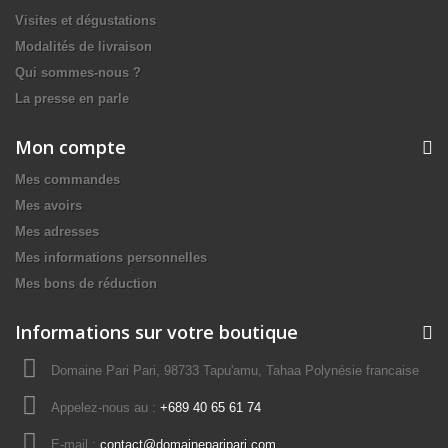
Visites et dégustations
Modalités de livraison
Qui sommes-nous ?
La presse en parle
Mon compte
Mes commandes
Mes avoirs
Mes adresses
Mes informations personnelles
Mes bons de réduction
Informations sur votre boutique
Domaine Pari Pari, 98733 Tapu'amu, Tahaa Polynésie francaise
Appelez-nous au :
+689 40 65 61 74
E-mail :
contact@domaineparipari.com