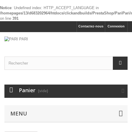
Notice
: Undefined index: HTTP_ACCEPT_LANGUAGE in
/homepages/13/d683202964/htdocs/clickandbuilds/PrestaShop/PariPari
on line
391
Contactez-nous
Connexion
Panier
(vide)
MENU