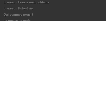
Livraison France métopolitaine
Livraison Polynésie
Qui sommes-nous ?
La presse en parle
L'abus d'alcool est dangereux pour la santé, à consommer avec
modération.
My account
My orders
My credits notes
My addresses
My personal info
My vouchers
Store Information
Domaine Pari Pari, 98733 Tapu'amu, Tahaa Polynésie francaise
Call us now:
+689 40 65 61 74