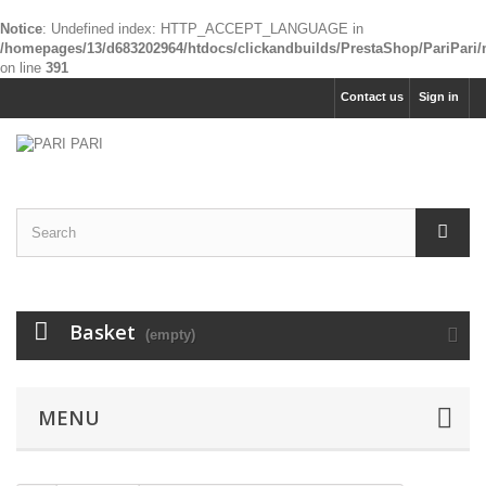
Notice
: Undefined index: HTTP_ACCEPT_LANGUAGE in
/homepages/13/d683202964/htdocs/clickandbuilds/PrestaShop/PariPari
on line
391
Contact us
Sign in
Basket
(empty)
MENU